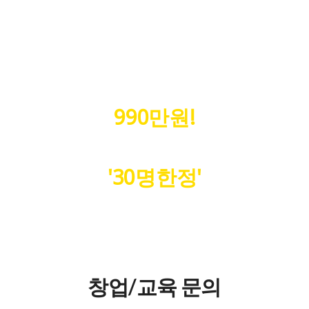
복원 기술 노하우 + 마케팅 교육
및 지원 + 컬러락 제품 구성까지
990만원!
'30명한정'
창업/교육 문의