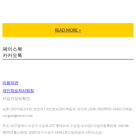
카짐에 대해 소개합니다.
READ MORE >
페이스북
카카오톡
이용약관
개인정보처리방침
사업자정보확인
상호: (주)카짐 | 대표: 조민우 | 개인정보관리책임자: 조민우 | 전화: 010-8551-1636 | 이메일:
cargym@naver.com
주소: 대구광역시 수성구 수성로 277, 롯데슈퍼 수성점 내 카짐 | 사업자등록번호:
166-86-
00793
| 통신판매:
2020-대구수성구-1454
| 호스팅제공자: (주)식스샵