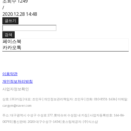
조회수
1249
/
2020.12.28 14:48
글쓰기
검색
페이스북
카카오톡
이용약관
개인정보처리방침
사업자정보확인
상호: (주)카짐 | 대표: 조민우 | 개인정보관리책임자: 조민우 | 전화: 010-8551-1636 | 이메일:
cargym@naver.com
주소: 대구광역시 수성구 수성로 277, 롯데슈퍼 수성점 내 카짐 | 사업자등록번호:
166-86-
00793
| 통신판매:
2020-대구수성구-1454
| 호스팅제공자: (주)식스샵