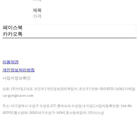
제목
가격
페이스북
카카오톡
이용약관
개인정보처리방침
사업자정보확인
상호: (주)카짐 | 대표: 조민우 | 개인정보관리책임자: 조민우 | 전화: 010-8551-1636 | 이메일:
cargym@naver.com
주소: 대구광역시 수성구 수성로 277, 롯데슈퍼 수성점 내 카짐 | 사업자등록번호:
166-86-
00793
| 통신판매:
2020-대구수성구-1454
| 호스팅제공자: (주)식스샵